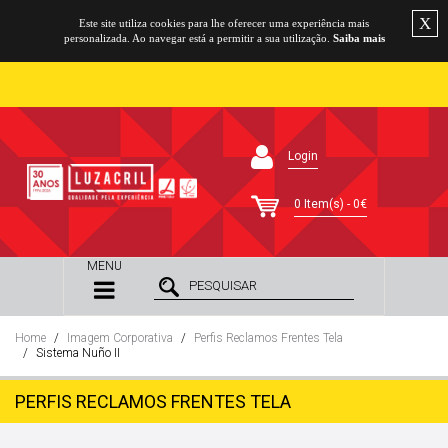
X
Este site utiliza cookies para lhe oferecer uma experiência mais
personalizada. Ao navegar está a permitir a sua utilização.
Saiba mais
Login
0 Item(s) - 0€
MENU
Home
Imagem Corporativa
Perfis Reclamos Frentes Tela
Sistema Nuño II
PERFIS RECLAMOS FRENTES TELA