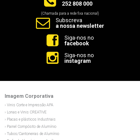
252 808 000
(Chamada para a rede fixa nacional)
Subscreva
a nossa newsletter
Siga-nos no
facebook
Siga-nos no
instagram
Imagem Corporativa
› Vinis Corte e Impressão APA
› Lonas e Vinis CREATIVE
› Placas e plásticos Industriais
› Painel Compósito de Alumínio
› Tubos/Cantoneiras de Alumínio