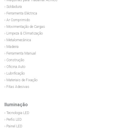
› Máquinas para Trabalhar Acrílico
› Soldadura
› Ferramenta Eléctrica
› Ar Comprimido
› Movimentação de Cargas
› Limpeza & Climatização
› Metalomecânica
› Madeira
› Ferramenta Manual
› Construção
› Oficina Auto
› Lubrificação
› Materiais de Fixação
› Fitas Adesivas
Iluminação
› Tecnologia LED
› Perfis LED
› Painel LED