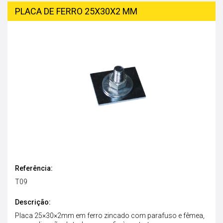
PLACA DE FERRO 25X30X2 MM
Referência:
T09
Descrição:
Placa 25×30×2mm em ferro zincado com parafuso e fêmea,