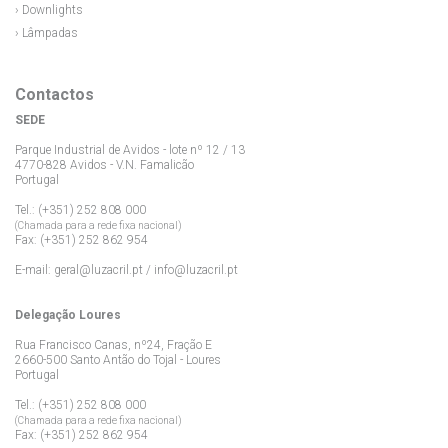
› Downlights
› Lâmpadas
Contactos
SEDE
Parque Industrial de Avidos - lote nº 12 / 13
4770-828 Avidos - V.N. Famalicão
Portugal
Tel.: (+351) 252 808 000
(Chamada para a rede fixa nacional)
Fax: (+351) 252 862 954
E-mail:
geral@luzacril.pt
/
info@luzacril.pt
Delegação Loures
Rua Francisco Canas, nº24, Fração E
2660-500 Santo Antão do Tojal - Loures
Portugal
Tel.: (+351) 252 808 000
(Chamada para a rede fixa nacional)
Fax: (+351) 252 862 954