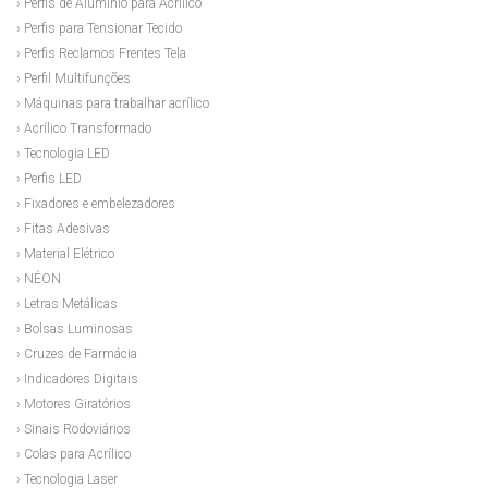
› Perfis de Alumínio para Acrílico
› Perfis para Tensionar Tecido
› Perfis Reclamos Frentes Tela
› Perfil Multifunções
› Máquinas para trabalhar acrílico
› Acrílico Transformado
› Tecnologia LED
› Perfis LED
› Fixadores e embelezadores
› Fitas Adesivas
› Material Elétrico
› NÉON
› Letras Metálicas
› Bolsas Luminosas
› Cruzes de Farmácia
› Indicadores Digitais
› Motores Giratórios
› Sinais Rodoviários
› Colas para Acrílico
› Tecnologia Laser