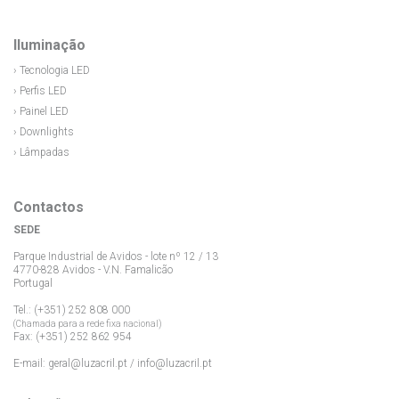
Iluminação
› Tecnologia LED
› Perfis LED
› Painel LED
› Downlights
› Lâmpadas
Contactos
SEDE
Parque Industrial de Avidos - lote nº 12 / 13
4770-828 Avidos - V.N. Famalicão
Portugal
Tel.: (+351) 252 808 000
(Chamada para a rede fixa nacional)
Fax: (+351) 252 862 954
E-mail:
geral@luzacril.pt
/
info@luzacril.pt