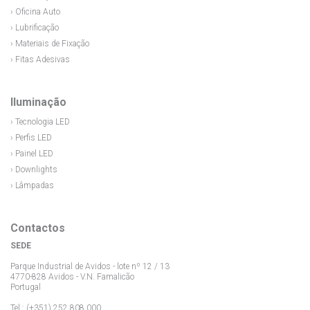
› Oficina Auto
› Lubrificação
› Materiais de Fixação
› Fitas Adesivas
Iluminação
› Tecnologia LED
› Perfis LED
› Painel LED
› Downlights
› Lâmpadas
Contactos
SEDE
Parque Industrial de Avidos - lote nº 12 / 13
4770-828 Avidos - V.N. Famalicão
Portugal
Tel.: (+351) 252 808 000