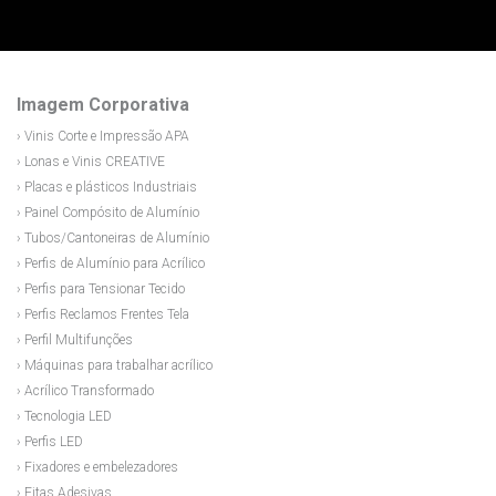
Imagem Corporativa
› Vinis Corte e Impressão APA
› Lonas e Vinis CREATIVE
› Placas e plásticos Industriais
› Painel Compósito de Alumínio
› Tubos/Cantoneiras de Alumínio
› Perfis de Alumínio para Acrílico
› Perfis para Tensionar Tecido
› Perfis Reclamos Frentes Tela
› Perfil Multifunções
› Máquinas para trabalhar acrílico
› Acrílico Transformado
› Tecnologia LED
› Perfis LED
› Fixadores e embelezadores
› Fitas Adesivas