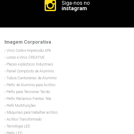
Siga-nos no
instagram
Imagem Corporativa
› Vinis Corte e Impressão APA
› Lonas e Vinis CREATIVE
› Placas e plásticos Industriais
› Painel Compósito de Alumínio
› Tubos/Cantoneiras de Alumínio
› Perfis de Alumínio para Acrílico
› Perfis para Tensionar Tecido
› Perfis Reclamos Frentes Tela
› Perfil Multifunções
› Máquinas para trabalhar acrílico
› Acrílico Transformado
› Tecnologia LED
› Perfis LED