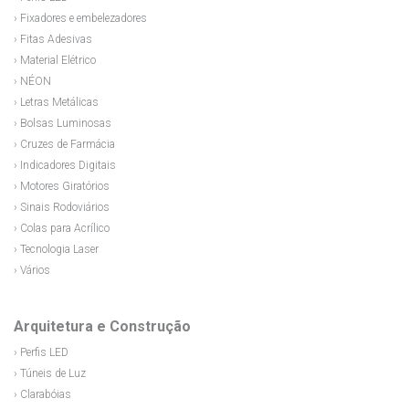
› Fixadores e embelezadores
› Fitas Adesivas
› Material Elétrico
› NÉON
› Letras Metálicas
› Bolsas Luminosas
› Cruzes de Farmácia
› Indicadores Digitais
› Motores Giratórios
› Sinais Rodoviários
› Colas para Acrílico
› Tecnologia Laser
› Vários
Arquitetura e Construção
› Perfis LED
› Túneis de Luz
› Clarabóias