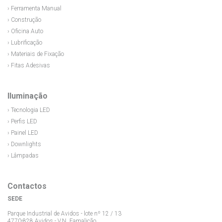
› Ferramenta Manual
› Construção
› Oficina Auto
› Lubrificação
› Materiais de Fixação
› Fitas Adesivas
Iluminação
› Tecnologia LED
› Perfis LED
› Painel LED
› Downlights
› Lâmpadas
Contactos
SEDE
Parque Industrial de Avidos - lote nº 12 / 13
4770-828 Avidos - V.N. Famalicão