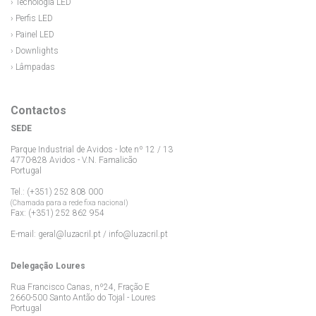
› Tecnologia LED
› Perfis LED
› Painel LED
› Downlights
› Lâmpadas
Contactos
SEDE
Parque Industrial de Avidos - lote nº 12 / 13
4770-828 Avidos - V.N. Famalicão
Portugal
Tel.: (+351) 252 808 000
(Chamada para a rede fixa nacional)
Fax: (+351) 252 862 954
E-mail:
geral@luzacril.pt
/
info@luzacril.pt
Delegação Loures
Rua Francisco Canas, nº24, Fração E
2660-500 Santo Antão do Tojal - Loures
Portugal