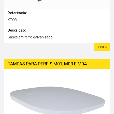
Referência:
XTOB
Descrição:
Bases em ferro galvanizado.
+ INFO
TAMPAS PARA PERFIS M01, M03 E M04