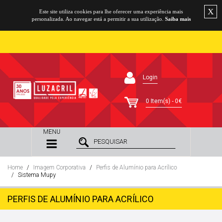
X
Este site utiliza cookies para lhe oferecer uma experiência mais
personalizada. Ao navegar está a permitir a sua utilização.
Saiba mais
Login
0 Item(s) - 0€
MENU
Home
Imagem Corporativa
Perfis de Alumínio para Acrílico
Sistema Mupy
PERFIS DE ALUMÍNIO PARA ACRÍLICO