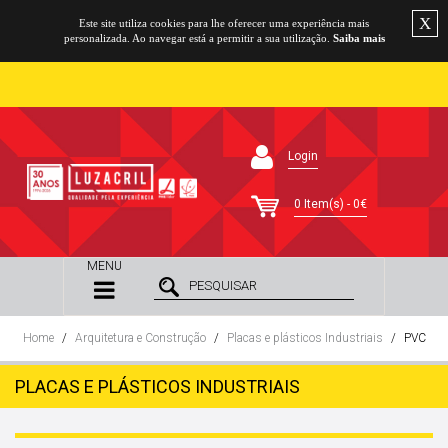
X
Este site utiliza cookies para lhe oferecer uma experiência mais
personalizada. Ao navegar está a permitir a sua utilização.
Saiba mais
Login
0 Item(s) - 0€
MENU
Home
Arquitetura e Construção
Placas e plásticos Industriais
PVC
PLACAS E PLÁSTICOS INDUSTRIAIS