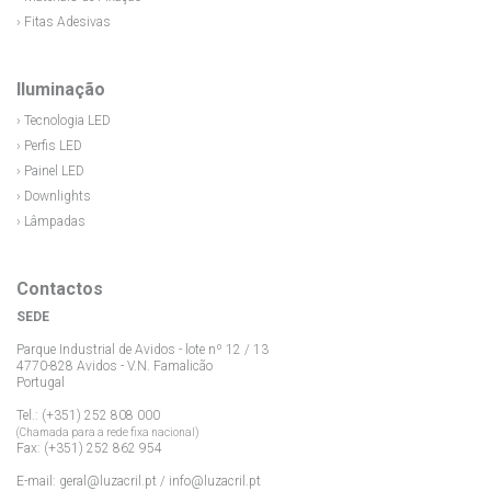
› Fitas Adesivas
Iluminação
› Tecnologia LED
› Perfis LED
› Painel LED
› Downlights
› Lâmpadas
Contactos
SEDE
Parque Industrial de Avidos - lote nº 12 / 13
4770-828 Avidos - V.N. Famalicão
Portugal
Tel.: (+351) 252 808 000
(Chamada para a rede fixa nacional)
Fax: (+351) 252 862 954
E-mail:
geral@luzacril.pt
/
info@luzacril.pt