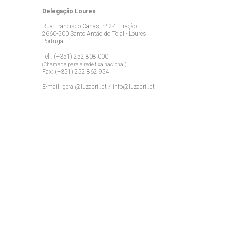
Delegação Loures
Rua Francisco Canas, nº24, Fração E
2660-500 Santo Antão do Tojal - Loures
Portugal
Tel.: (+351) 252 808 000
(Chamada para a rede fixa nacional)
Fax: (+351) 252 862 954
E-mail:
geral@luzacril.pt
/
info@luzacril.pt