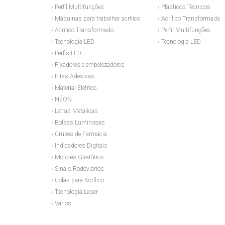
› Perfil Multifunções
› Plásticos Técnicos
› Máquinas para trabalhar acrílico
› Acrílico Transformado
› Acrílico Transformado
› Perfil Multifunções
› Tecnologia LED
› Tecnologia LED
› Perfis LED
› Fixadores e embelezadores
› Fitas Adesivas
› Material Elétrico
› NÉON
› Letras Metálicas
› Bolsas Luminosas
› Cruzes de Farmácia
› Indicadores Digitais
› Motores Giratórios
› Sinais Rodoviários
› Colas para Acrílico
› Tecnologia Laser
› Vários