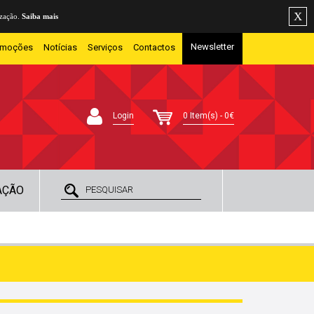
X
ização.
Saiba mais
Newsletter
omoções
Notícias
Serviços
Contactos
Login
0 Item(s) - 0€
AÇÃO