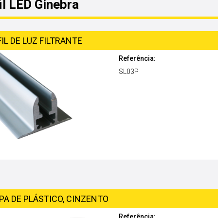
il LED Ginebra
IL DE LUZ FILTRANTE
Referência:
SL03P
PA DE PLÁSTICO, CINZENTO
Referência: