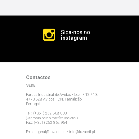
Siga-nos no
instagram
Contactos
SEDE
Parque Industrial de Avidos - lote nº 12 / 13
4770-828 Avidos - V.N. Famalicão
Portugal
Tel.: (+351) 252 808 000
(Chamada para a rede fixa nacional)
Fax: (+351) 252 862 954
E-mail:
geral@luzacril.pt
/
info@luzacril.pt