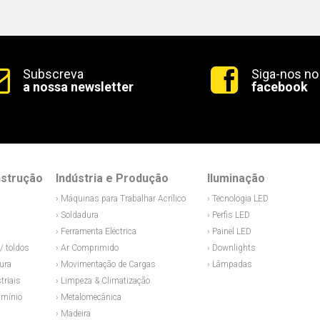
Subscreva
Siga-nos no
a nossa newsletter
facebook
nstrução
Indústria e Produção
Iluminação
› Máquinas para Trabalhar Acrílico
› Tecnologia LED
› Soldadura
› Perfis LED
› Ferramenta Eléctrica
› Painel LED
/ toldos
› Ar Comprimido
› Downlights
ura
› Movimentação de Cargas
› Lâmpadas
triais
› Limpeza & Climatização
umínio
› Metalomecânica
› Madeira