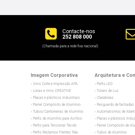
Contacte-nos
252 808 000
(Chamada para a rede fixa nacional)
Imagem Corporativa
Arquitetura e Co
› Vinis Corte e Impressão APA
› Perfis LED
› Lonas e Vinis CREATIVE
› Túneis de Luz
› Placas e plásticos Industriais
› Clarabóias
› Painel Compósito de Alumínio
› Resguardo de fachadas 
› Tubos/Cantoneiras de Alumínio
› Automatismos de Abert
› Perfis de Alumínio para Acrílico
› Placas e plásticos Indus
› Perfis para Tensionar Tecido
› Painel Compósito de Al
› Perfis Reclamos Frentes Tela
› Tubos de Alumínio