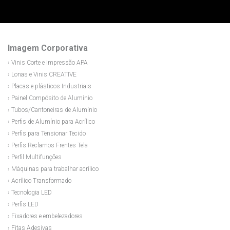
Imagem Corporativa
› Vinis Corte e Impressão APA
› Lonas e Vinis CREATIVE
› Placas e plásticos Industriais
› Painel Compósito de Alumínio
› Tubos/Cantoneiras de Alumínio
› Perfis de Alumínio para Acrílico
› Perfis para Tensionar Tecido
› Perfis Reclamos Frentes Tela
› Perfil Multifunções
› Máquinas para trabalhar acrílico
› Acrílico Transformado
› Tecnologia LED
› Perfis LED
› Fixadores e embelezadores
› Fitas Adesivas