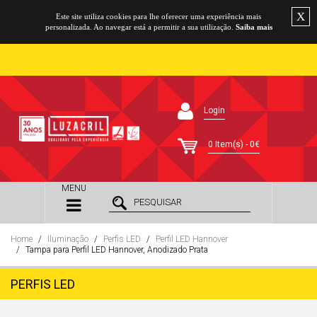
X
Este site utiliza cookies para lhe oferecer uma experiência mais
personalizada. Ao navegar está a permitir a sua utilização.
Saiba mais
Login
0 Item(s) - 0€
MENU
Home
Iluminação
Perfis LED
Perfil LED Hannover
Tampa para Perfil LED Hannover, Anodizado Prata
PERFIS LED