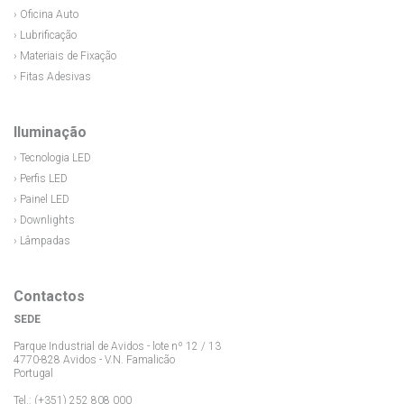
› Oficina Auto
› Lubrificação
› Materiais de Fixação
› Fitas Adesivas
Iluminação
› Tecnologia LED
› Perfis LED
› Painel LED
› Downlights
› Lâmpadas
Contactos
SEDE
Parque Industrial de Avidos - lote nº 12 / 13
4770-828 Avidos - V.N. Famalicão
Portugal
Tel.: (+351) 252 808 000