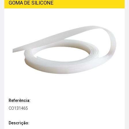
GOMA DE SILICONE
Referência:
CO131465
Descrição: