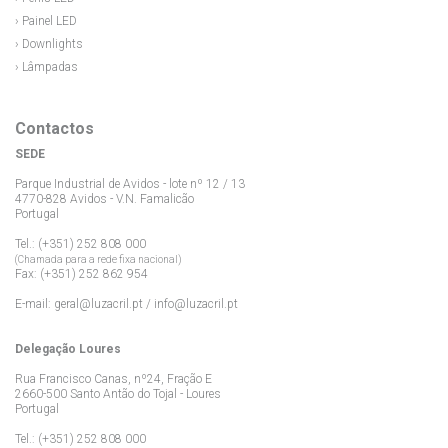
› Painel LED
› Downlights
› Lâmpadas
Contactos
SEDE
Parque Industrial de Avidos - lote nº 12 / 13
4770-828 Avidos - V.N. Famalicão
Portugal
Tel.: (+351) 252 808 000
(Chamada para a rede fixa nacional)
Fax: (+351) 252 862 954
E-mail:
geral@luzacril.pt
/
info@luzacril.pt
Delegação Loures
Rua Francisco Canas, nº24, Fração E
2660-500 Santo Antão do Tojal - Loures
Portugal
Tel.: (+351) 252 808 000