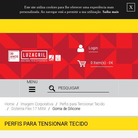
X
Este site utiliza cookies para lhe oferecer uma experiência mais
personalizada. Ao navegar está a permitir a sua utilização.
Saiba mais
Login
0 Item(s) - 0€
MENU
Home
Imagem Corporativa
Perfis para Tensionar Tecido
Sistema Flex 17 MINI
Goma de Silicone
PERFIS PARA TENSIONAR TECIDO