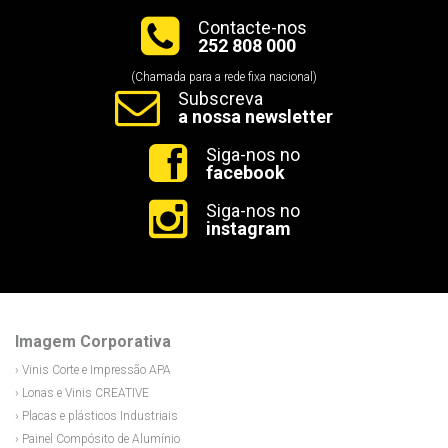
Contacte-nos
252 808 000
(Chamada para a rede fixa nacional)
Subscreva
a nossa newsletter
Siga-nos no
facebook
Siga-nos no
instagram
Imagem Corporativa
› Vinis Corte e Impressão APA
› Lonas e Vinis CREATIVE
› Placas e plásticos Industriais
› Painel Compósito de Alumínio